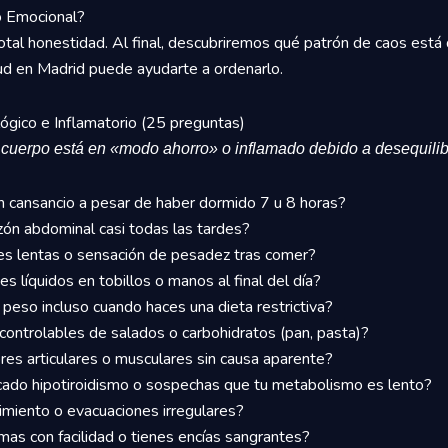
o Emocional?
otal honestidad. Al final, descubriremos qué patrón de caos está
ud en Madrid puede ayudarte a ordenarlo.
lógico e Inflamatorio (25 preguntas)
u cuerpo está en «modo ahorro» o inflamado debido a desequilib
n cansancio a pesar de haber dormido 7 u 8 horas?
zón abdominal casi todas las tardes?
es lentas o sensación de pesadez tras comer?
s líquidos en tobillos o manos al final del día?
peso incluso cuando haces una dieta restrictiva?
ncontrolables de salados o carbohidratos (pan, pasta)?
es articulares o musculares sin causa aparente?
cado hipotiroidismo o sospechas que tu metabolismo es lento?
imiento o evacuaciones irregulares?
as con facilidad o tienes encías sangrantes?