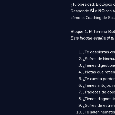
¿Tu obesidad, Biológico 
Responde
o
con t
SÍ
NO
cómo el Coaching de Sal
Bloque 1: El Terreno Bio
Este bloque evalúa si t
¿Te despiertas co
¿Sufres de hincha
¿Tienes digestion
¿Notas que retiene
¿Te cuesta perder 
¿Tienes antojos i
¿Padeces de dolor
¿Tienes diagnosti
¿Sufres de estreñ
¿Te salen hematom