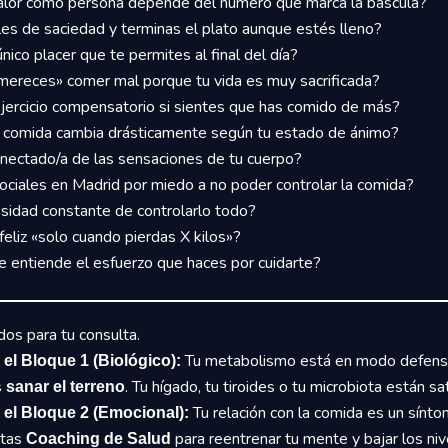
alor como persona depende del número que marca la báscula?
les de saciedad y terminas el plato aunque estés lleno?
nico placer que te permites al final del día?
mereces» comer mal porque tu vida es muy sacrificada?
ejercicio compensatorio si sientes que has comido de más?
la comida cambia drásticamente según tu estado de ánimo?
nectado/a de las sensaciones de tu cuerpo?
ociales en Madrid por miedo a no poder controlar la comida?
sidad constante de controlarlo todo?
eliz «solo cuando pierdas X kilos»?
e entiende el esfuerzo que haces por cuidarte?
dos para tu consulta.
Tu metabolismo está en modo defensa
 el Bloque 1 (Biológico):
s
. Tu hígado, tu tiroides o tu microbiota están s
sanar el terreno
Tu relación con la comida es un sínt
 el Bloque 2 (Emocional):
itas
para reentrenar tu mente y bajar los nive
Coaching de Salud