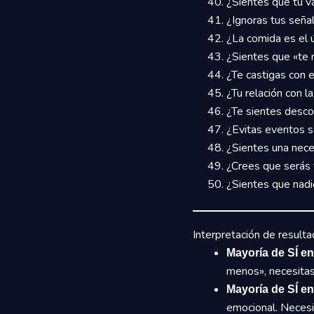
¿Sientes que tu v
¿Ignoras tus seña
¿La comida es el ú
¿Sientes que «te 
¿Te castigas con 
¿Tu relación con 
¿Te sientes desco
¿Evitas eventos s
¿Sientes una nece
¿Crees que serás f
¿Sientes que nadi
Interpretación de resulta
Mayoría de SÍ en
menos», necesita
Mayoría de SÍ en
emocional. Neces