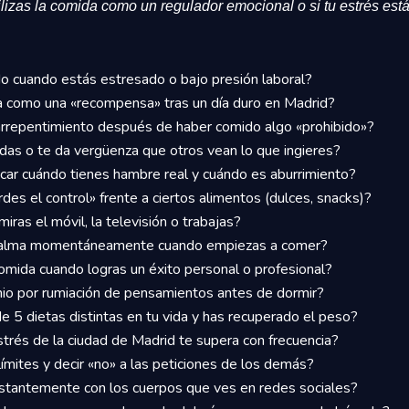
ilizas la comida como un regulador emocional o si tu estrés es
 cuando estás estresado o bajo presión laboral?
da como una «recompensa» tras un día duro en Madrid?
arrepentimiento después de haber comido algo «prohibido»?
as o te da vergüenza que otros vean lo que ingieres?
ficar cuándo tienes hambre real y cuándo es aburrimiento?
des el control» frente a ciertos alimentos (dulces, snacks)?
ras el móvil, la televisión o trabajas?
calma momentáneamente cuando empiezas a comer?
omida cuando logras un éxito personal o profesional?
io por rumiación de pensamientos antes de dormir?
 5 dietas distintas en tu vida y has recuperado el peso?
strés de la ciudad de Madrid te supera con frecuencia?
ímites y decir «no» a las peticiones de los demás?
stantemente con los cuerpos que ves en redes sociales?