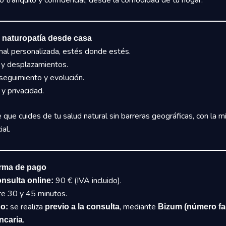
 tranquilo y confidencial, desde la comodidad de tu hogar.
ir naturopatía desde casa
nal personalizada, estés donde estés.
 y desplazamientos.
seguimiento y evolución.
 privacidad.
 que cuides de tu salud natural sin barreras geográficas, con la m
al.
orma de pago
90 € (IVA incluido).
onsulta online:
e 30 y 45 minutos.
se realiza
, mediante
o:
previo a la consulta
Bizum (número fac
.
ncaria