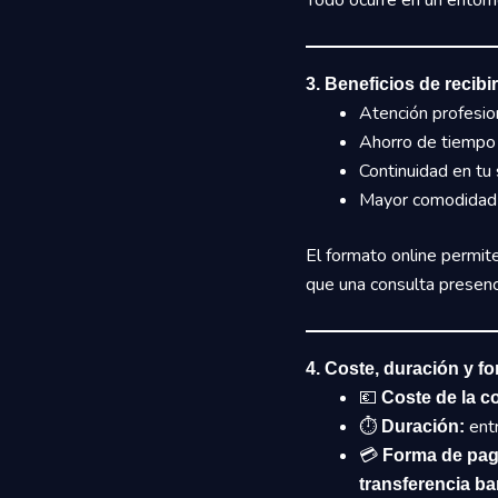
Todo ocurre en un entorno
3. Beneficios de recib
Atención profesio
Ahorro de tiempo
Continuidad en tu 
Mayor comodidad y
El formato online permite
que una consulta presenci
4. Coste, duración y f
💶
Coste de la c
⏱️
entr
Duración:
💳
Forma de pag
transferencia ba